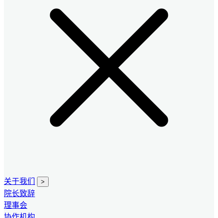
关于我们
>
院长致辞
理事会
协作机构