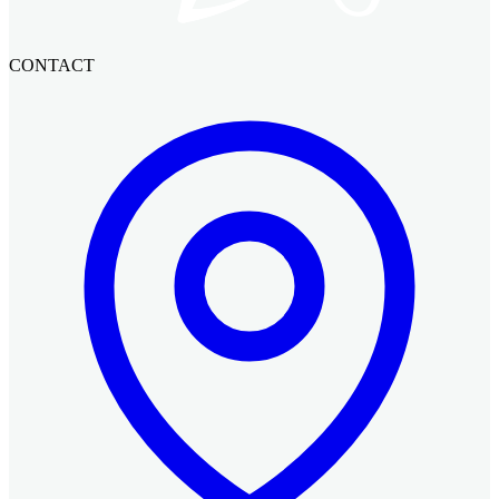
CONTACT