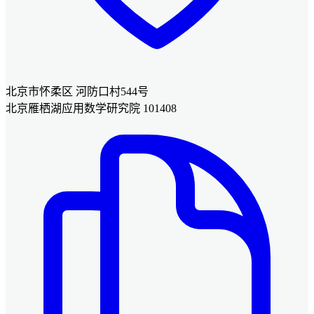
北京市怀柔区 河防口村544号
北京雁栖湖应用数学研究院 101408