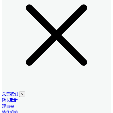
关于我们
>
院长致辞
理事会
协作机构