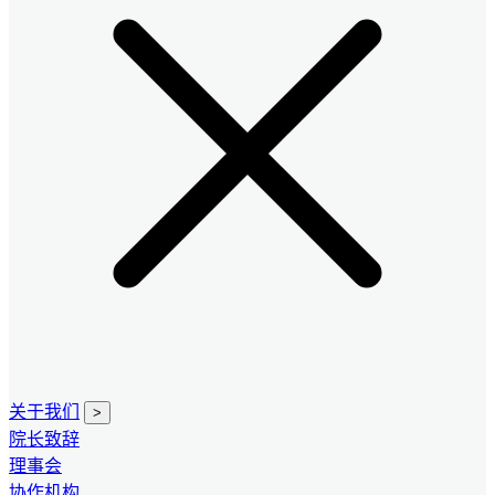
关于我们
>
院长致辞
理事会
协作机构