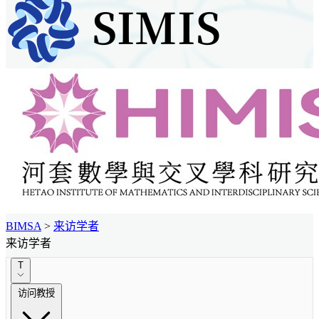
BIMSA
>
来访学者
来访学者
T
访问教授