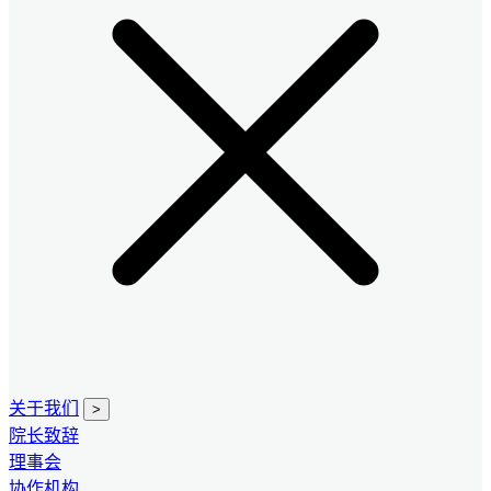
关于我们
>
院长致辞
理事会
协作机构