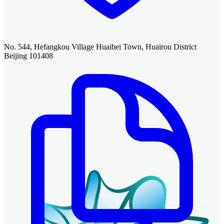
No. 544, Hefangkou Village Huaibei Town, Huairou District
Beijing 101408