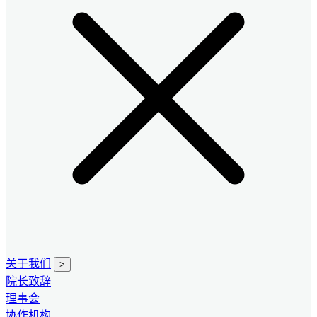
关于我们
>
院长致辞
理事会
协作机构