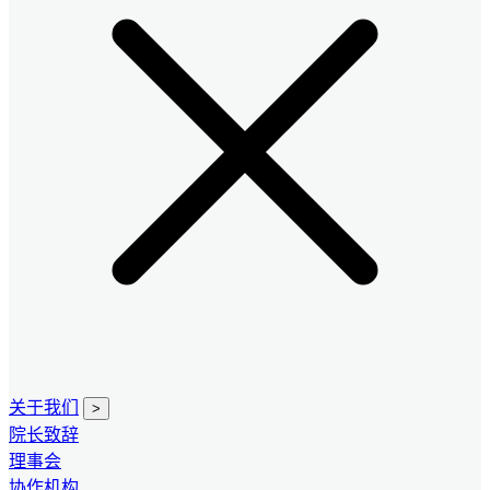
关于我们
>
院长致辞
理事会
协作机构