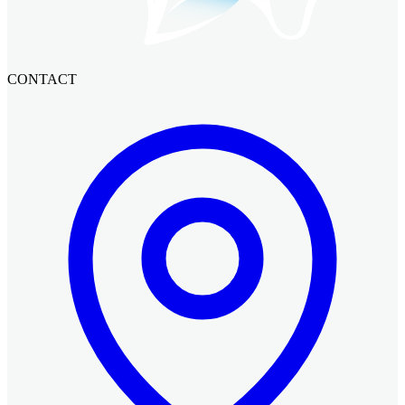
CONTACT