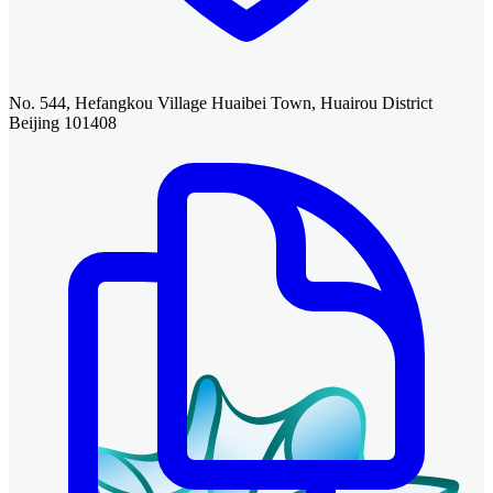
No. 544, Hefangkou Village Huaibei Town, Huairou District
Beijing 101408