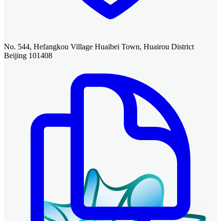
No. 544, Hefangkou Village Huaibei Town, Huairou District
Beijing 101408