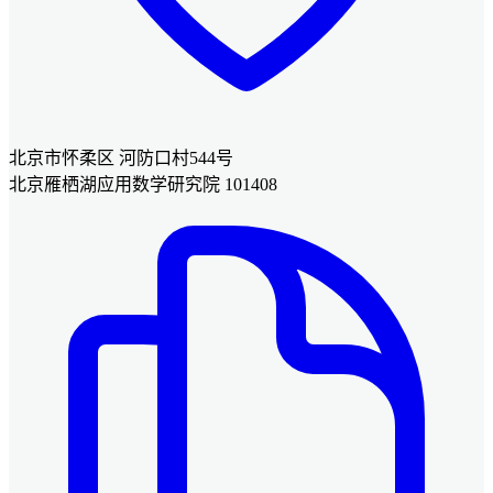
北京市怀柔区 河防口村544号
北京雁栖湖应用数学研究院 101408