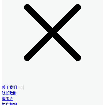
关于我们
>
院长致辞
理事会
协作机构