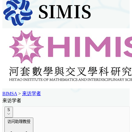
BIMSA
>
来访学者
来访学者
S
访问助理教授