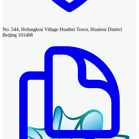
No. 544, Hefangkou Village Huaibei Town, Huairou District
Beijing 101408