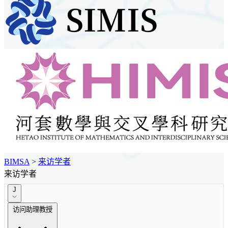
BIMSA
>
来访学者
来访学者
J
访问助理教授