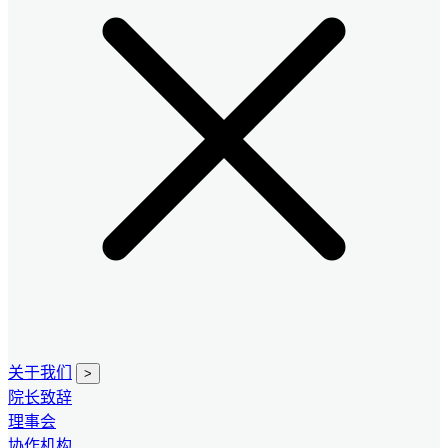
关于我们
>
院长致辞
理事会
协作机构