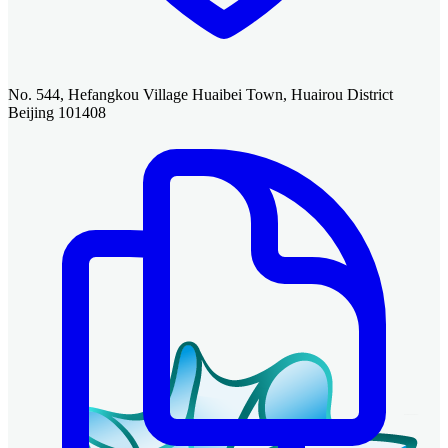
No. 544, Hefangkou Village Huaibei Town, Huairou District
Beijing 101408