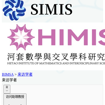
BIMSA
>
来访学者
来访学者
R
访问助理教授