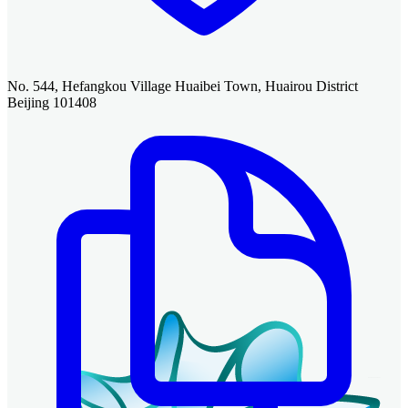
No. 544, Hefangkou Village Huaibei Town, Huairou District
Beijing 101408