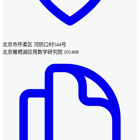
北京市怀柔区 河防口村544号
北京雁栖湖应用数学研究院 101408