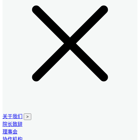
关于我们
>
院长致辞
理事会
协作机构