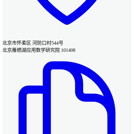
北京市怀柔区 河防口村544号
北京雁栖湖应用数学研究院 101408