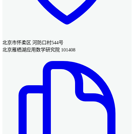
北京市怀柔区 河防口村544号
北京雁栖湖应用数学研究院 101408