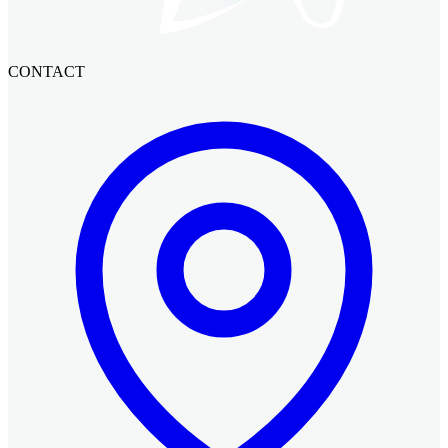
CONTACT