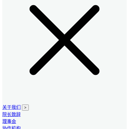
关于我们
>
院长致辞
理事会
协作机构