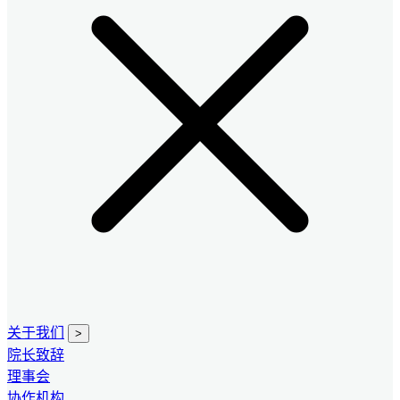
关于我们
>
院长致辞
理事会
协作机构