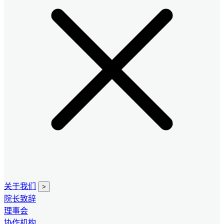
关于我们
>
院长致辞
理事会
协作机构