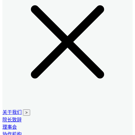
关于我们
>
院长致辞
理事会
协作机构