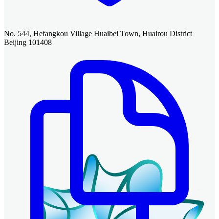
No. 544, Hefangkou Village Huaibei Town, Huairou District
Beijing 101408