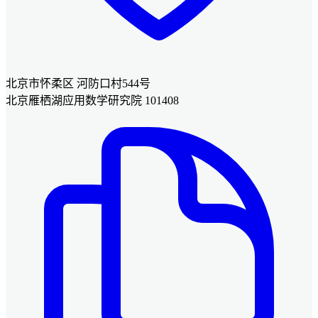
北京市怀柔区 河防口村544号
北京雁栖湖应用数学研究院 101408