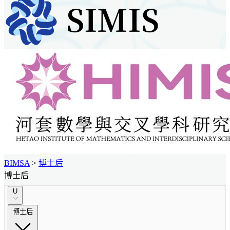
BIMSA
>
博士后
博士后
U
博士后