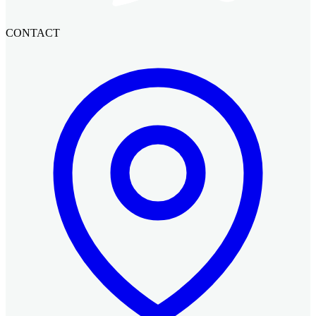
CONTACT