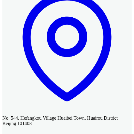
No. 544, Hefangkou Village Huaibei Town, Huairou District
Beijing 101408