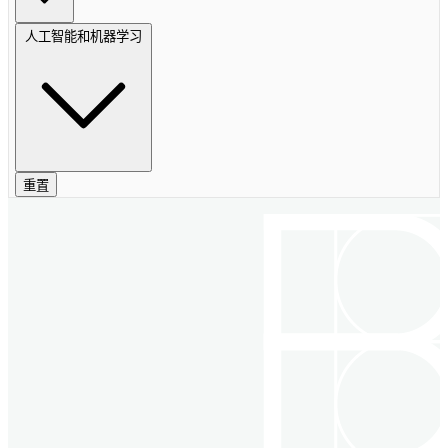
人工智能和机器学习
重置