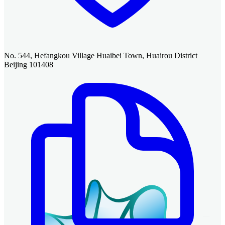
No. 544, Hefangkou Village Huaibei Town, Huairou District
Beijing 101408