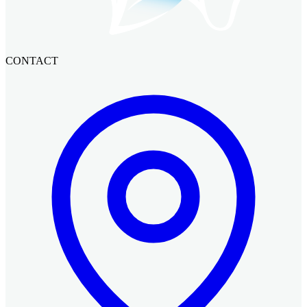
CONTACT