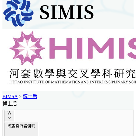
BIMSA
>
博士后
博士后
W
陈省身冠名讲师