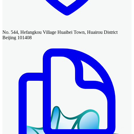
No. 544, Hefangkou Village Huaibei Town, Huairou District
Beijing 101408