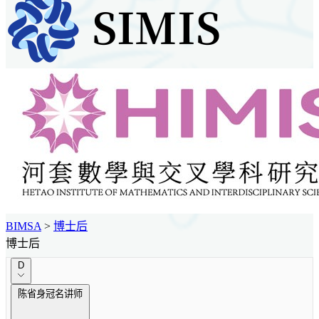
BIMSA
>
博士后
博士后
D
陈省身冠名讲师