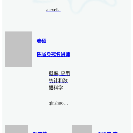
alexeilatyntsev@bimsa.cn
秦硕
陈省身冠名讲师
概率, 应用
统计和数
据科学
qinshuo@bimsa.cn