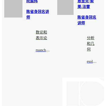
阮宸炜
恩里克·索
莱-法雷
陈省身冠名讲
师
陈省身冠名
讲师
数论和
表示论
分析
和几
何
ruanchenwei@bimsa.cn
esolefarre@bimsa.cn