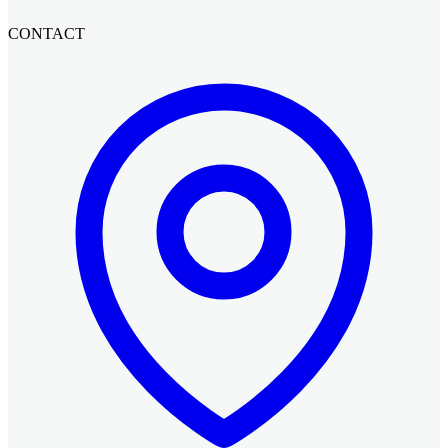
CONTACT