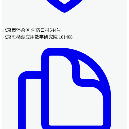
北京市怀柔区 河防口村544号
北京雁栖湖应用数学研究院 101408