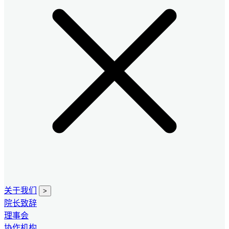
关于我们
>
院长致辞
理事会
协作机构