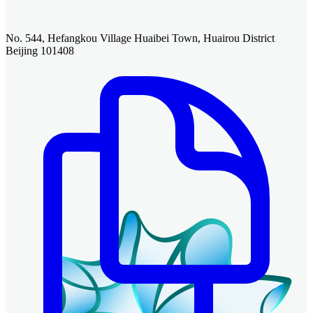
No. 544, Hefangkou Village Huaibei Town, Huairou District
Beijing 101408