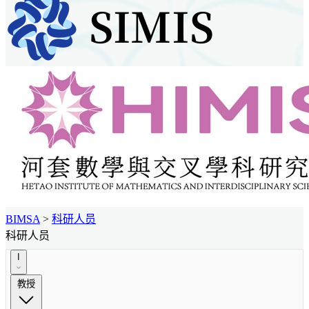
BIMSA
>
科研人员
科研人员
I
教授