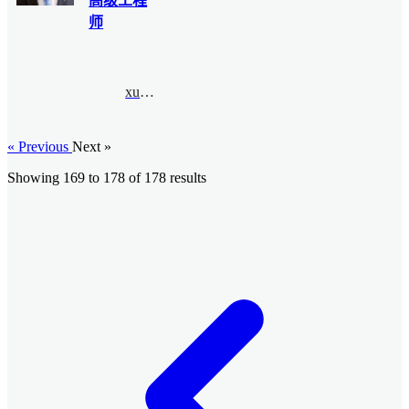
高级工程
师
xuewei@bimsa.cn
« Previous
Next »
Showing
169
to
178
of
178
results