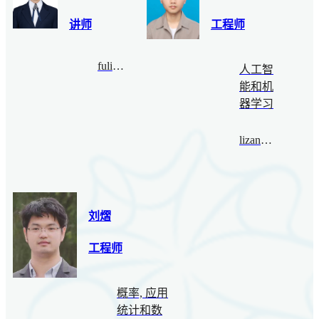
讲师
工程师
fulinbo@bimsa.cn
人工智
能和机
器学习
lizan@bimsa.cn
刘熠
工程师
概率, 应用
统计和数