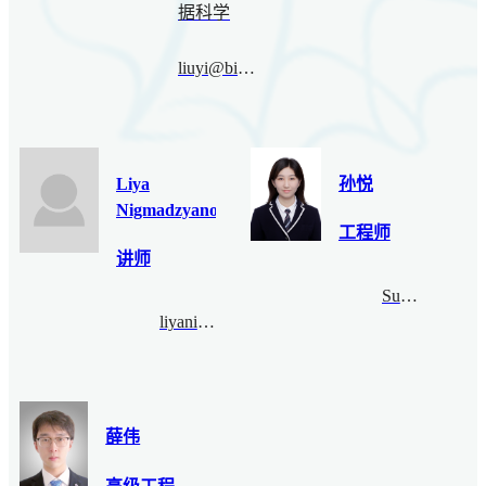
据科学
liuyi@bimsa.cn
Liya
孙悦
Nigmadzyanova
工程师
讲师
SunYue@bimsa.cn
liyanigmati@bimsa.cn
薛伟