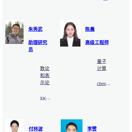
朱秀武
陈晨
助理研究
高级工程师
员
量子
数论
计算
和表
示论
chenchen@bimsa.cn
xwzhu@bimsa.cn
付林波
李赞