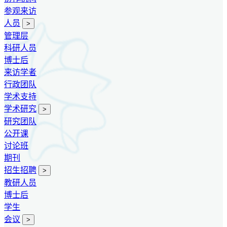
参观来访
人员
>
管理层
科研人员
博士后
来访学者
行政团队
学术支持
学术研究
>
研究团队
公开课
讨论班
期刊
招生招聘
>
教研人员
博士后
学生
会议
>