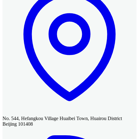
No. 544, Hefangkou Village Huaibei Town, Huairou District
Beijing 101408