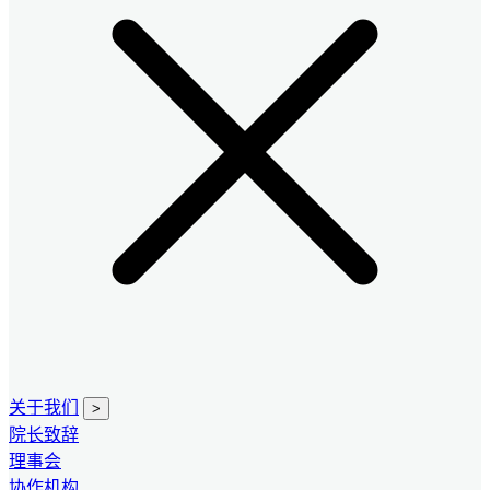
关于我们
>
院长致辞
理事会
协作机构