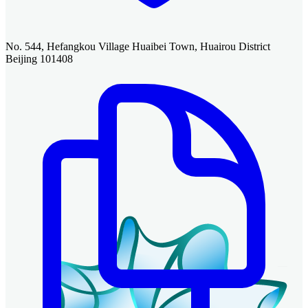
No. 544, Hefangkou Village Huaibei Town, Huairou District
Beijing 101408