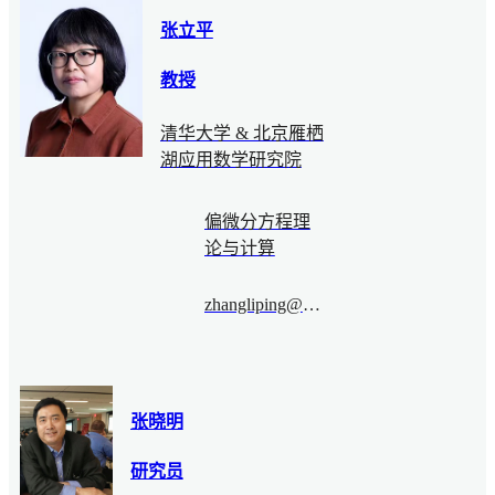
张立平
教授
清华大学 & 北京雁栖
湖应用数学研究院
偏微分方程理
论与计算
zhangliping@bimsa.cn
张晓明
研究员