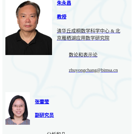
朱永昌
教授
清华丘成桐数学科学中心 & 北
京雁栖湖应用数学研究院
数论和表示论
zhuyongchang@bimsa.cn
张蓥莹
副研究员