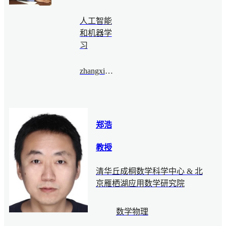
人工智能
和机器学
习
zhangxiaoming@bimsa.cn
郑浩
教授
清华丘成桐数学科学中心 & 北
京雁栖湖应用数学研究院
数学物理