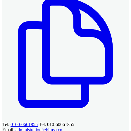
Tel.
010-60661855
Tel. 010-60661855
Email.
administration@bimsa.cn