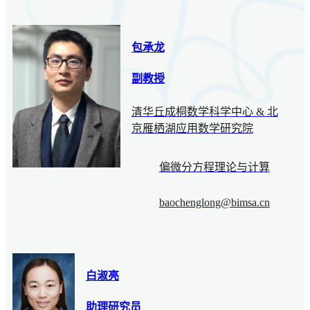
包承龙
副教授
清华丘成桐数学科学中心 & 北
京雁栖湖应用数学研究院
偏微分方程理论与计算
baochenglong@bimsa.cn
白淑亮
助理研究员