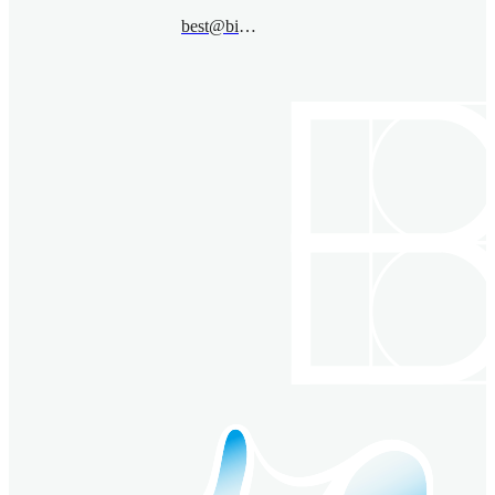
best@bimsa.cn