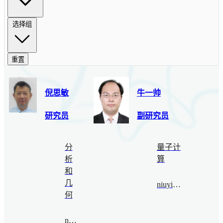
选择组
重置
倪思敏
牛一帅
研究员
副研究员
分
量子计
析
算
和
几
niuyishuai@bimsa.cn
何
ngai@bimsa.cn