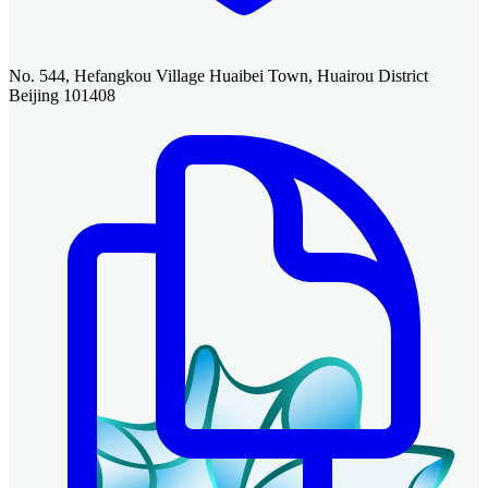
No. 544, Hefangkou Village Huaibei Town, Huairou District
Beijing 101408