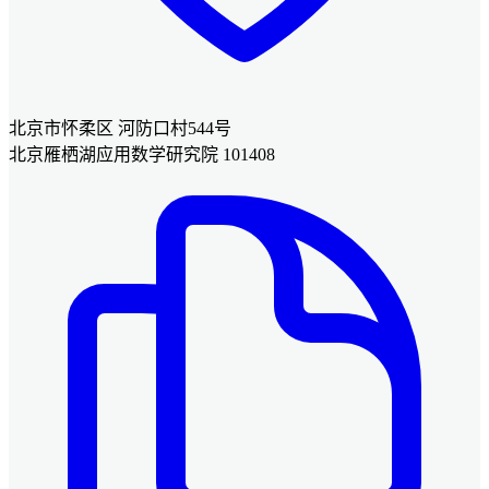
北京市怀柔区 河防口村544号
北京雁栖湖应用数学研究院 101408