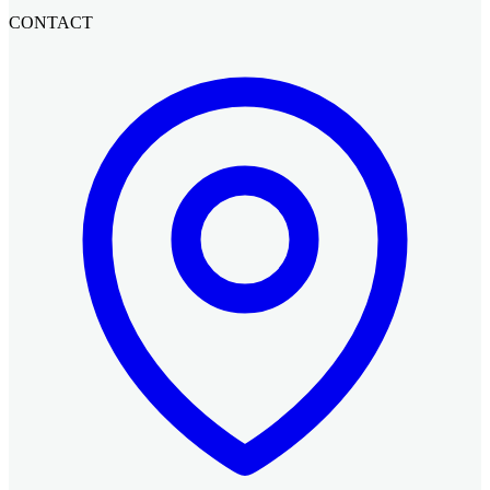
CONTACT