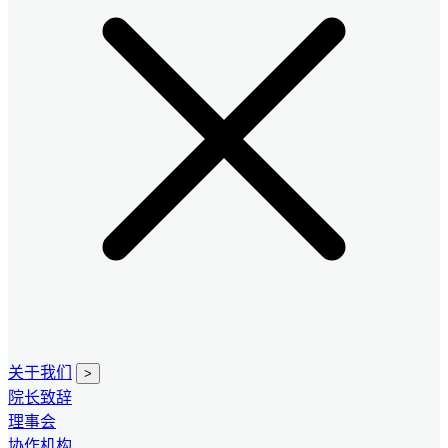
关于我们
>
院长致辞
理事会
协作机构