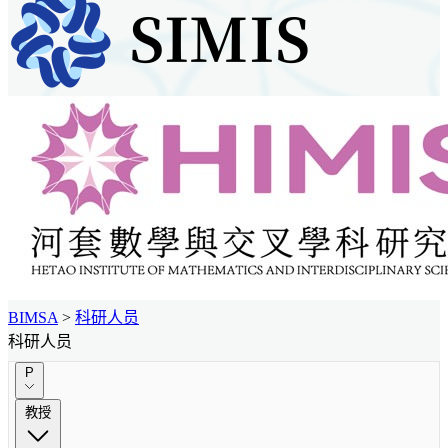
BIMSA
>
科研人员
科研人员
P
教授