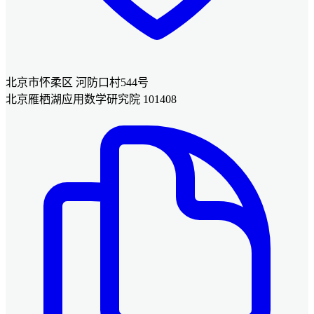
北京市怀柔区 河防口村544号
北京雁栖湖应用数学研究院 101408