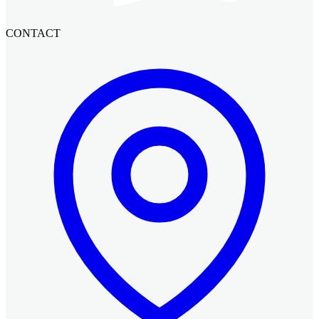
CONTACT