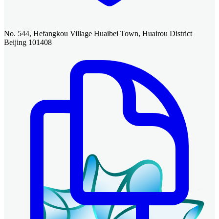
No. 544, Hefangkou Village Huaibei Town, Huairou District
Beijing 101408