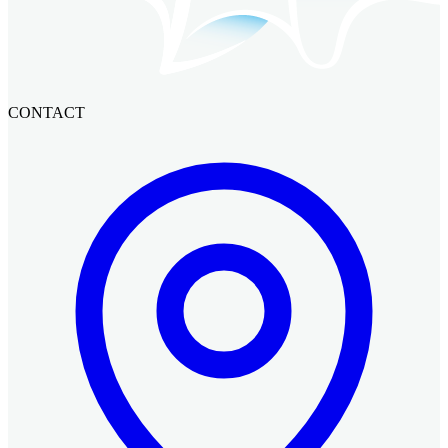
CONTACT