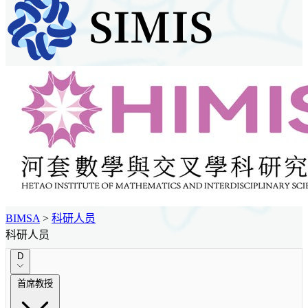
BIMSA
>
科研人员
科研人员
D
首席教授