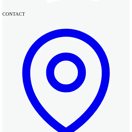
CONTACT