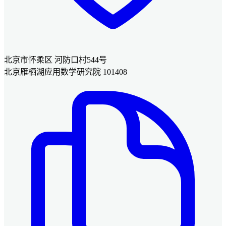
北京市怀柔区 河防口村544号
北京雁栖湖应用数学研究院 101408