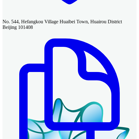
No. 544, Hefangkou Village Huaibei Town, Huairou District
Beijing 101408