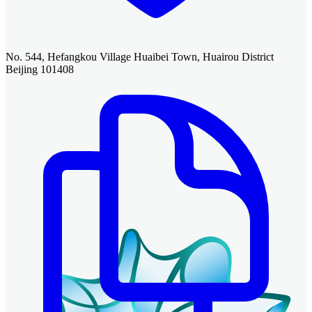
No. 544, Hefangkou Village Huaibei Town, Huairou District
Beijing 101408