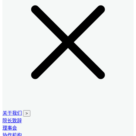
关于我们
>
院长致辞
理事会
协作机构