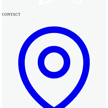
CONTACT