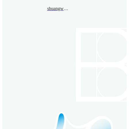
shuangwu@bimsa.cn