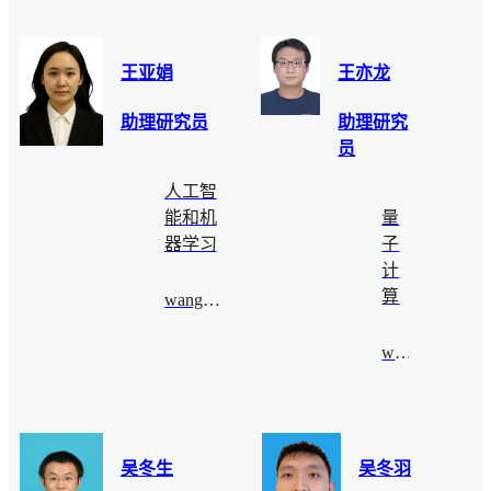
王亚娟
王亦龙
助理研究员
助理研究
员
人工智
能和机
量
器学习
子
计
算
wangyajuan@bimsa.cn
wyl@bimsa.cn
吴冬生
吴冬羽