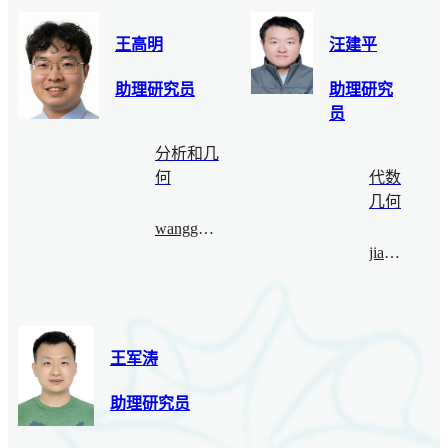
王高明
汪建平
助理研究员
助理研究
员
分析和几
何
代数
几何
wanggaoming@bimsa.cn
jianpw@bimsa.cn
王军涛
助理研究员