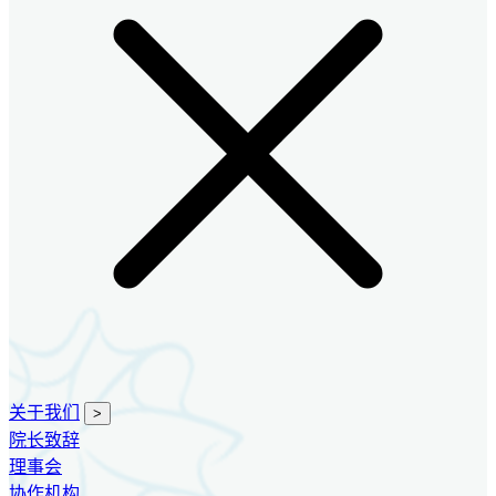
关于我们
>
院长致辞
理事会
协作机构