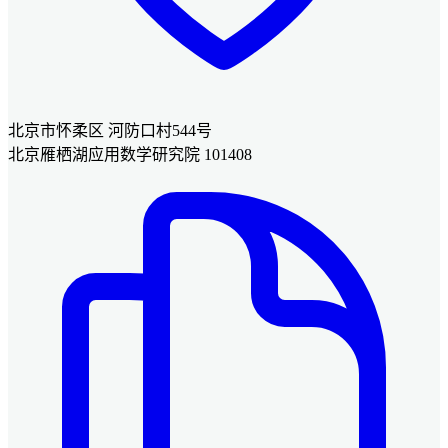
北京市怀柔区 河防口村544号
北京雁栖湖应用数学研究院 101408