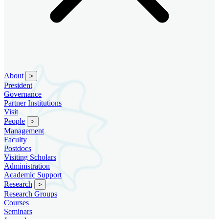
About
>
President
Governance
Partner Institutions
Visit
People
>
Management
Faculty
Postdocs
Visiting Scholars
Administration
Academic Support
Research
>
Research Groups
Courses
Seminars