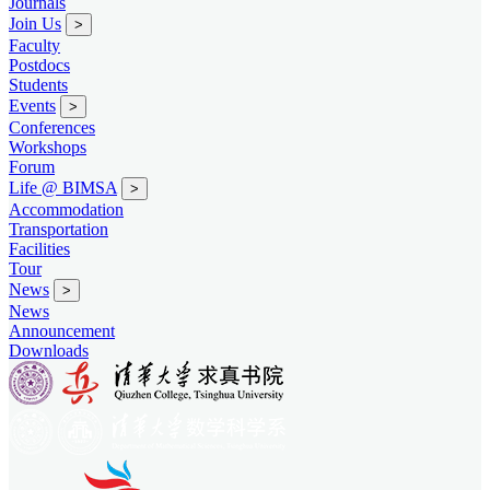
Journals
Join Us
>
Faculty
Postdocs
Students
Events
>
Conferences
Workshops
Forum
Life @ BIMSA
>
Accommodation
Transportation
Facilities
Tour
News
>
News
Announcement
Downloads