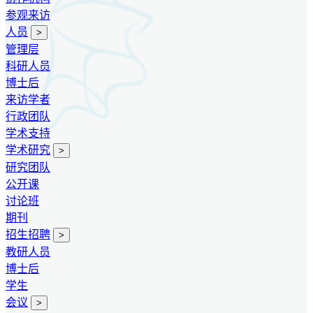
参观来访
人员
>
管理层
科研人员
博士后
来访学者
行政团队
学术支持
学术研究
>
研究团队
公开课
讨论班
期刊
招生招聘
>
教研人员
博士后
学生
会议
>