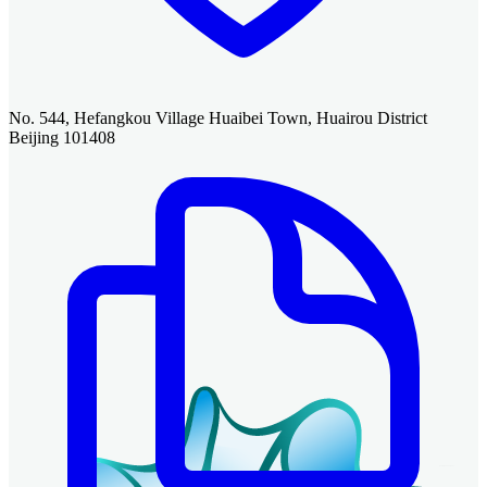
No. 544, Hefangkou Village Huaibei Town, Huairou District
Beijing 101408