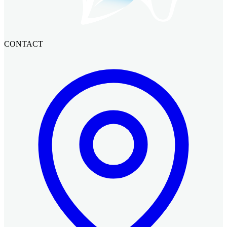
CONTACT