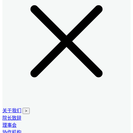
关于我们
>
院长致辞
理事会
协作机构