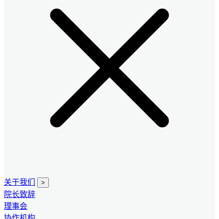
关于我们
>
院长致辞
理事会
协作机构