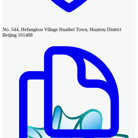
No. 544, Hefangkou Village Huaibei Town, Huairou District
Beijing 101408