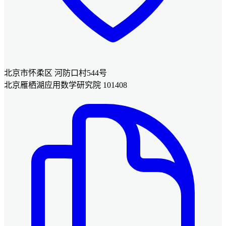
北京市怀柔区 河防口村544号
北京雁栖湖应用数学研究院 101408