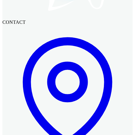
CONTACT