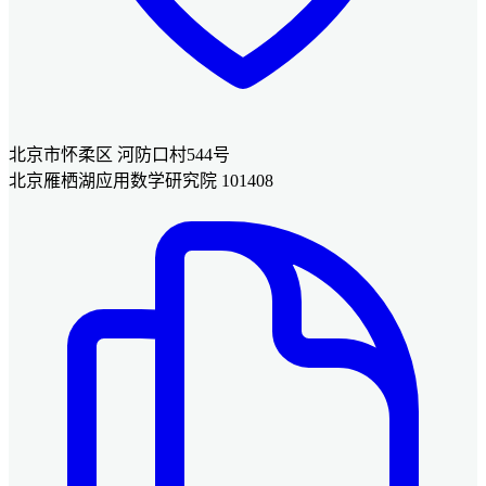
北京市怀柔区 河防口村544号
北京雁栖湖应用数学研究院 101408